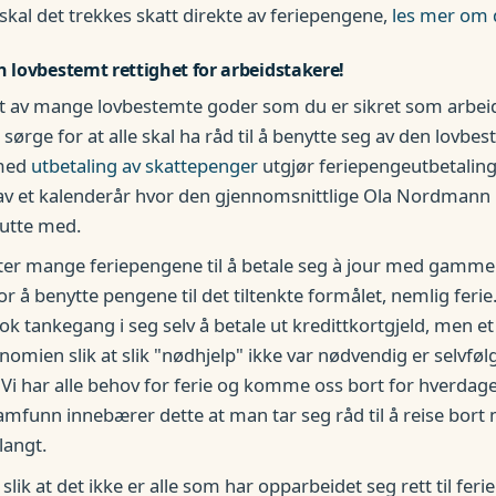
skal det trekkes skatt direkte av feriepengene,
les mer om 
n lovbestemt rettighet for arbeidstakere!
et av mange lovbestemte goder som du er sikret som arbeid
sørge for at alle skal ha råd til å benytte seg av den lovbes
 med
utbetaling av skattepenger
utgjør feriepengeutbetaling
 av et kalenderår hvor den gjennomsnittlige Ola Nordmann 
rutte med.
ter mange feriepengene til å betale seg à jour med gammel
r å benytte pengene til det tiltenkte formålet, nemlig ferie
lok tankegang i seg selv å betale ut kredittkortgjeld, men e
nomien slik at slik "nødhjelp" ikke var nødvendig er selvføl
. Vi har alle behov for ferie og komme oss bort for hverdage
funn innebærer dette at man tar seg råd til å reise bort
langt.
slik at det ikke er alle som har opparbeidet seg rett til ferie