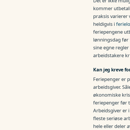
Det er ikke mulig
kommer utbetalin
praksis varierer 
heldigvis i
feriel
feriepengene utb
lønningsdag før 
sine egne regler
arbeidstakere kr
Kan jeg kreve f
Feriepenger er p
arbeidsgiver. Sål
økonomiske kriser
feriepenger før t
Arbeidsgiver er i
fleste seriøse ar
hele eller deler