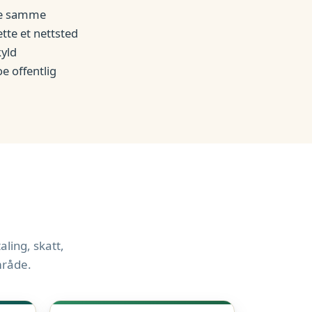
 de samme
ette et nettsted
kyld
e offentlig
ling, skatt,
mråde.