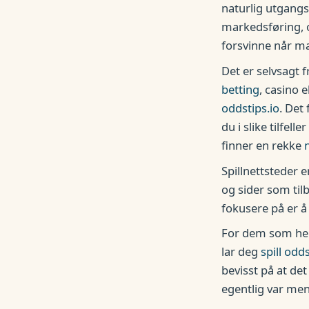
naturlig utgangs
markedsføring, 
forsvinne når ma
Det er selvsagt f
betting
, casino 
oddstips.io
. Det
du i slike tilfel
finner en rekke
Spillnettsteder e
og sider som tilb
fokusere på er å 
For dem som hell
lar deg
spill odd
bevisst på at de
egentlig var men