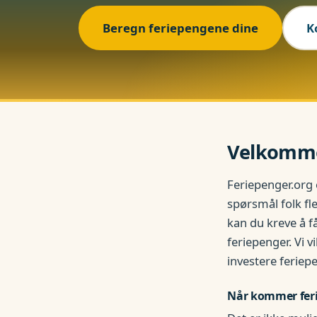
Beregn feriepengene dine
K
Velkommen
Feriepenger.org
spørsmål folk fl
kan du kreve å f
feriepenger. Vi 
investere feriep
Når kommer fer