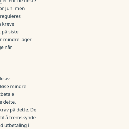
ger. For de fleste
or Juni men
 reguleres
n kreve
 på siste
r mindre lager
ge når
de av
å løse mindre
tbetale
e dette.
 krav på dette. De
 til å fremskynde
d utbetaling i