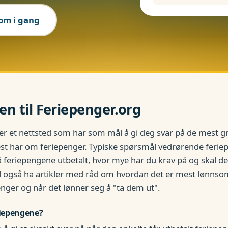
om i gang
 til Feriepenger.org
 er et nettsted som har som mål å gi deg svar på de mest 
est har om feriepenger. Typiske spørsmål vedrørende ferie
å feriepengene utbetalt, hvor mye har du krav på og skal de
vil også ha artikler med råd om hvordan det er mest lønnso
enger og når det lønner seg å "ta dem ut".
iepengene?