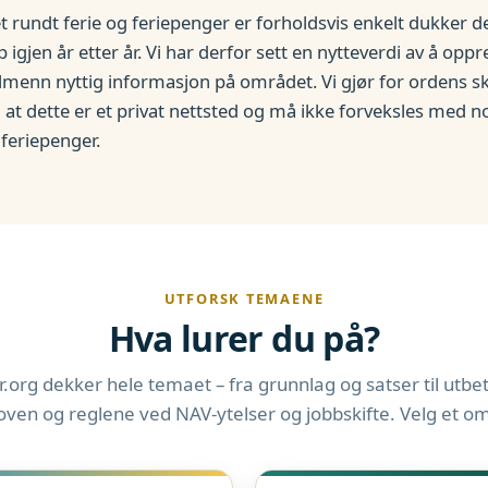
t rundt ferie og feriepenger er forholdsvis enkelt dukker
gjen år etter år. Vi har derfor sett en nytteverdi av å oppr
menn nyttig informasjon på området. Vi gjør for ordens s
 dette er et privat nettsted og må ikke forveksles med no
feriepenger.
UTFORSK TEMAENE
Hva lurer du på?
.org dekker hele temaet – fra grunnlag og satser til utbeta
loven og reglene ved NAV-ytelser og jobbskifte. Velg et o