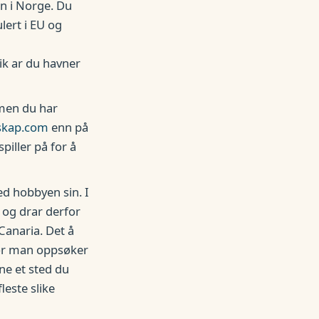
n i Norge. Du
lert i EU og
ik ar du havner
, men du har
lskap.com
enn på
piller på for å
d hobbyen sin. I
 og drar derfor
Canaria. Det å
før man oppsøker
nne et sted du
leste slike