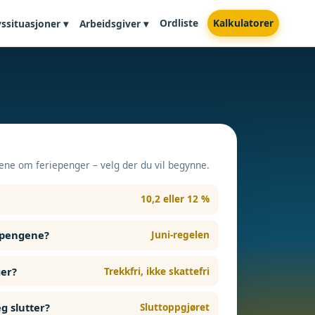
Ordliste
Kalkulatorer
vssituasjoner ▾
Arbeidsgiver ▾
ene om feriepenger – velg der du vil begynne.
10,2 eller 12 %
epengene?
Juni-regelen
ger?
Trekkfri, ikke skattefri
g slutter?
Sluttoppgjøret