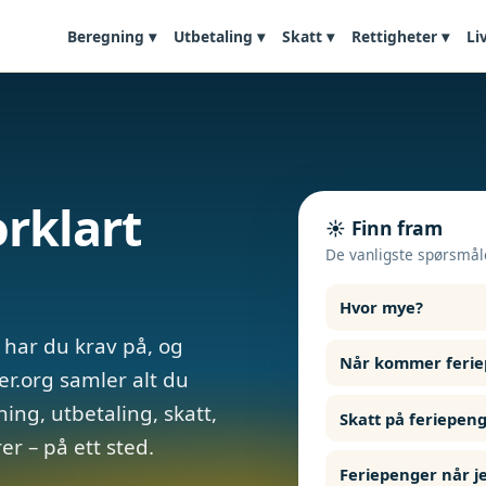
Beregning ▾
Utbetaling ▾
Skatt ▾
Rettigheter ▾
Li
orklart
☀️ Finn fram
De vanligste spørsmål
Hvor mye?
har du krav på, og
Når kommer feri
er.org samler alt du
ing, utbetaling, skatt,
Skatt på feriepen
er – på ett sted.
Feriepenger når je