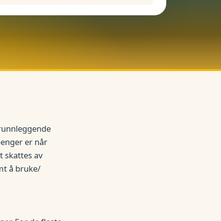
grunnleggende
penger er når
t skattes av
mt å bruke/