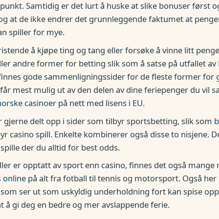
punkt. Samtidig er det lurt å huske at slike bonuser først o
og at de ikke endrer det grunnleggende faktumet at penge
n spiller for mye.
ristende å kjøpe ting og tang eller forsøke å vinne litt peng
eller andre former for betting slik som å satse på utfallet a
 finnes gode sammenligningssider for de fleste former for 
ler får mest mulig ut av den delen av dine feriepenger du vil sa
norske casinoer
på nett med lisens i EU.
r gjerne delt opp i sider som tilbyr sportsbetting, slik som
b
yr casino spill. Enkelte kombinerer også disse to nisjene. D
spille der du alltid for best odds.
er er opptatt av sport enn casino, finnes det også mange
s online
på alt fra fotball til tennis og motorsport. Også he
t som ser ut som uskyldig underholdning fort kan spise o
t å gi deg en bedre og mer avslappende ferie.