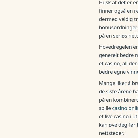
Husk at det er e
finner også en r
dermed veldig tr
bonusordninger, 
på en seriøs nett
Hovedregelen er a
generelt bedre mu
et casino, all d
bedre egne vinn
Mange liker å br
de siste årene h
på en kombinert 
spille
casino onl
et live casino i 
kan øve deg før 
nettsteder.