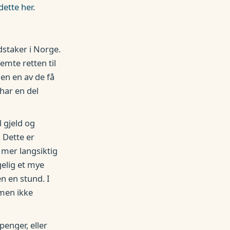
dette her
.
staker i Norge.
temte retten til
en en av de få
har en del
 gjeld og
. Dette er
t mer langsiktig
gelig et mye
n en stund. I
 men ikke
penger, eller