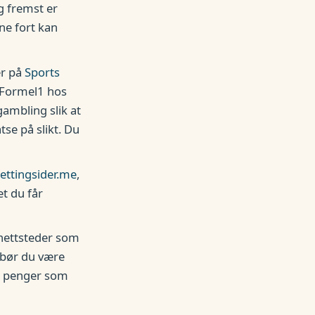
g fremst er
ne fort kan
er på
Sports
v Formel1 hos
gambling slik at
tse på slikt. Du
ettingsider.me
,
et du får
 nettsteder som
r bør du være
pp penger som