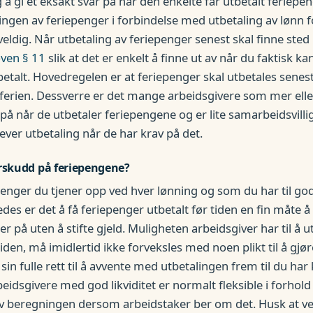
 å gi et eksakt svar på når den enkelte får utbetalt feriepen
gen av feriepenger i forbindelse med utbetaling av lønn f
veldig. Når utbetaling av feriepenger senest skal finne sted
oven § 11
slik at det er enkelt å finne ut av når du faktisk ka
etalt. Hovedregelen er at feriepenger skal utbetales senest
ferien. Dessverre er det mange arbeidsgivere som mer elle
 på når de utbetaler feriepengene og er lite samarbeidsvilli
ever utbetaling når de har krav på det.
orskudd på feriepengene?
enger du tjener opp ved hver lønning og som du har til go
edes er det å få feriepenger utbetalt før tiden en fin måte 
 på uten å stifte gjeld. Muligheten arbeidsgiver har til å u
iden, må imidlertid ikke forveksles med noen plikt til å gjør
 sin fulle rett til å avvente med utbetalingen frem til du har
beidsgivere med god likviditet er normalt fleksible i forhold
 av beregningen dersom arbeidstaker ber om det. Husk at ve