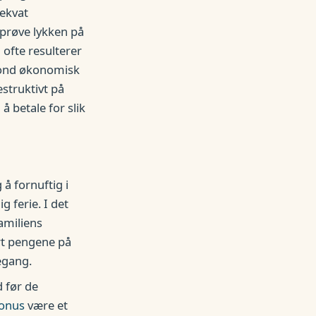
dekvat
 prøve lykken på
 ofte resulterer
n ond økonomisk
struktivt på
å betale for slik
å fornuftig i
g ferie. I det
familiens
ort pengene på
egang.
 før de
bonus
være et