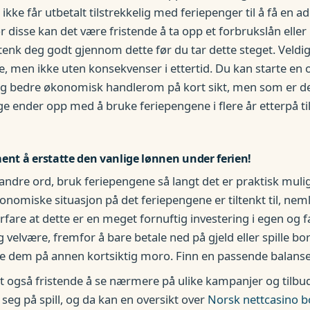
 ikke får utbetalt tilstrekkelig med feriepenger til å få en a
 disse kan det være fristende å ta opp et forbrukslån eller
tenk deg godt gjennom dette før du tar dette steget. Veldig
erie, men ikke uten konsekvenser i ettertid. Du kan starte e
deg bedre økonomisk handlerom på kort sikt, men som er de
e ender opp med å bruke feriepengene i flere år etterpå til 
ent å erstatte den vanlige lønnen under ferien!
andre ord, bruk feriepengene så langt det er praktisk mulig 
konomiske situasjon på det feriepengene er tiltenkt til, nemli
erfare at dette er en meget fornuftig investering i egen og 
g velvære, fremfor å bare betale ned på gjeld eller spille b
ke dem på annen kortsiktig moro. Finn en passende balans
 også fristende å se nærmere på ulike kampanjer og tilbud
 seg på spill, og da kan en oversikt over
Norsk nettcasino 