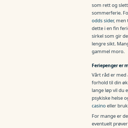
som rett og slett
sommerferie. For
odds sider
, men 
dette i en fin f
sirkel som gir 
lengre sikt. Mang
gammel moro.
Feriepenger er m
Vårt råd er med 
forhold til din ø
lange løp vil du 
psykiske helse o
casino
eller bru
For mange er det
eventuelt prøver