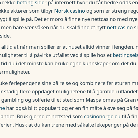
n rekke
betting sider
på internett hvor du får bedre odds en
ekke aktører som tilbyr
Norsk casino
og som er streng regu
ygt å spille på. Det er moro å finne nye nettcasino med nye
men bare vær våken når du skal finne et nytt
nett casino
sl
side.
lltid at når man spiller er at huset alltid vinner i lengden
ligheter til å påvirke utfallet ved å spille hos et
bettingse
en tid du i det minste kan bruke egne kunnskaper om det du s
ermuligheter.
uke feriepengene sine på reise og kombinere ferieturen me
ar stadig flere oppdaget mulighetene til å gamble i utlandet
gambling og solferie til et sted som Maspalomas på Gran 
ine
har også blitt populært og er en fin måte å øve seg på 
utlandet. Bruk gjerne et nettsted som
casinonorge.eu
til å fi
ferien. Husk at du kan trene med såkalte lekepenger på de f