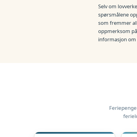
Selv om lovverke
spørsmålene opp i
som fremmer all
oppmerksom på at
informasjon om 
Feriepenger
ferie